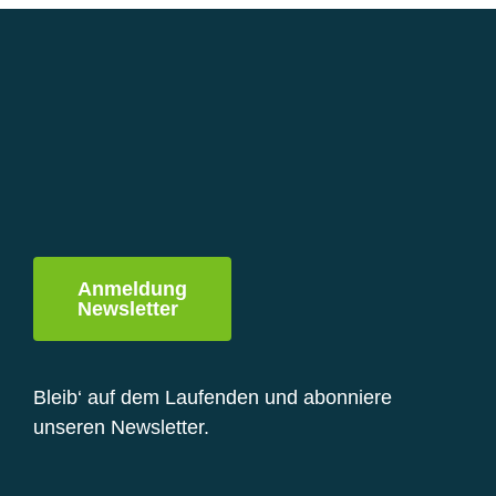
Varianten
auf.
Die
Optionen
können
auf
der
Produktseite
gewählt
werden
Anmeldung
Newsletter
Bleib‘ auf dem Laufenden und abonniere
unseren Newsletter.