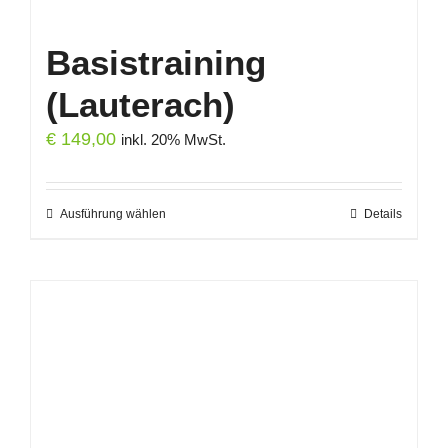
Basistraining
(Lauterach)
€
149,00
inkl. 20% MwSt.
Ausführung wählen
Dieses
Details
Produkt
weist
mehrere
Varianten
auf.
Die
Optionen
können