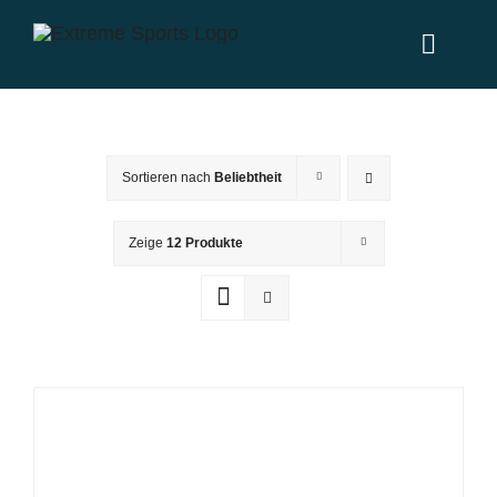
Zum
Inhalt
Toggl
springen
Naviga
Home
Sortieren nach
Beliebtheit
Leistungen
Zeige
12 Produkte
News
Über uns
Partner
Kontakt