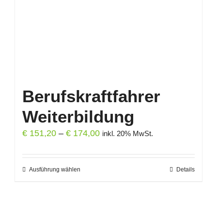
auf
der
Produktseite
gewählt
werden
Berufskraftfahrer
Weiterbildung
Preisspanne:
€
151,20
–
€
174,00
inkl. 20% MwSt.
€ 151,20
bis
Ausführung wählen
Dieses
Details
€ 174,00
Produkt
weist
mehrere