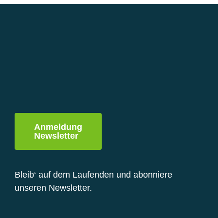
Varianten
auf.
Die
Optionen
können
auf
der
Produktseite
gewählt
werden
Anmeldung
Newsletter
Bleib‘ auf dem Laufenden und abonniere
unseren Newsletter.