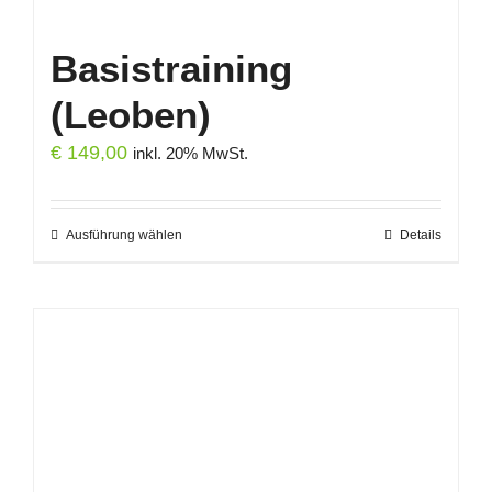
Basistraining
(Leoben)
€
149,00
inkl. 20% MwSt.
Ausführung wählen
Dieses
Details
Produkt
weist
mehrere
Varianten
auf.
Die
Optionen
können