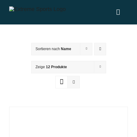
Zum
Inhalt
Toggl
springen
Naviga
Home
Sortieren nach
Name
Leistungen
Zeige
12 Produkte
News
Über uns
Partner
Kontakt