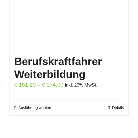
auf
der
Produktseite
gewählt
werden
Berufskraftfahrer
Weiterbildung
Preisspanne:
€
151,20
–
€
174,00
inkl. 20% MwSt.
€ 151,20
bis
Ausführung wählen
Dieses
Details
€ 174,00
Produkt
weist
mehrere