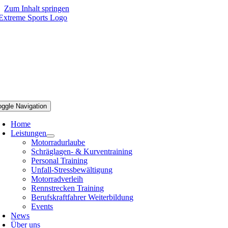
Zum Inhalt springen
oggle Navigation
Home
Leistungen
Motorradurlaube
Schräglagen- & Kurventraining
Personal Training
Unfall-Stressbewältigung
Motorradverleih
Rennstrecken Training
Berufskraftfahrer Weiterbildung
Events
News
Über uns