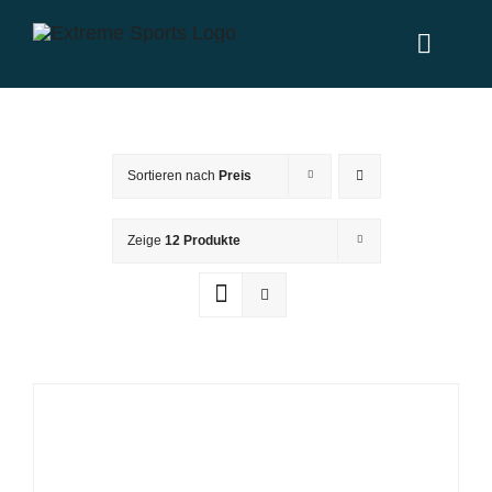
Zum
Inhalt
Toggl
springen
Naviga
Home
Sortieren nach
Preis
Leistungen
Zeige
12 Produkte
News
Über uns
Partner
Kontakt