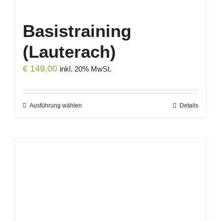
Basistraining
(Lauterach)
€
149,00
inkl. 20% MwSt.
Ausführung wählen
Dieses
Details
Produkt
weist
mehrere
Varianten
auf.
Die
Optionen
können