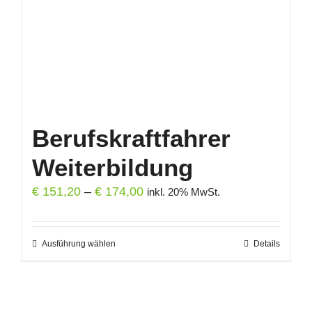
auf
der
Produktseite
gewählt
werden
Berufskraftfahrer
Weiterbildung
Preisspanne:
€
151,20
–
€
174,00
inkl. 20% MwSt.
€ 151,20
bis
Ausführung wählen
Dieses
Details
€ 174,00
Produkt
weist
mehrere