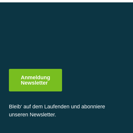
Varianten
auf.
Die
Optionen
können
auf
der
Produktseite
gewählt
werden
Anmeldung
Newsletter
Bleib‘ auf dem Laufenden und abonniere
unseren Newsletter.