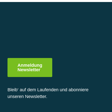
Varianten
auf.
Die
Optionen
können
auf
der
Produktseite
gewählt
werden
Anmeldung
Newsletter
Bleib‘ auf dem Laufenden und abonniere
unseren Newsletter.