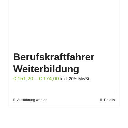
auf
der
Produktseite
gewählt
werden
Berufskraftfahrer
Weiterbildung
Preisspanne:
€
151,20
–
€
174,00
inkl. 20% MwSt.
€ 151,20
bis
Ausführung wählen
Dieses
Details
€ 174,00
Produkt
weist
mehrere