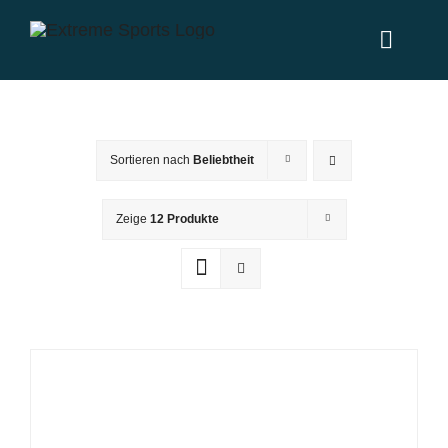
Zum
Inhalt
Toggl
springen
Naviga
Home
Sortieren nach
Beliebtheit
Leistungen
Zeige
12 Produkte
News
Über uns
Partner
Kontakt