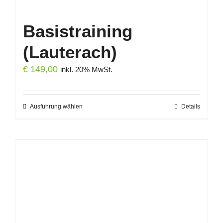
Basistraining
(Lauterach)
€
149,00
inkl. 20% MwSt.
Ausführung wählen
Dieses
Details
Produkt
weist
mehrere
Varianten
auf.
Die
Optionen
können