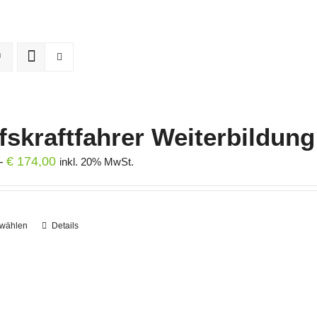
Home
Leistungen
News
Über u
fskraftfahrer Weiterbildung
Preisspanne:
–
€
174,00
inkl. 20% MwSt.
€ 151,20
bis
€ 174,00
 wählen
Dieses
Details
Produkt
weist
mehrere
Varianten