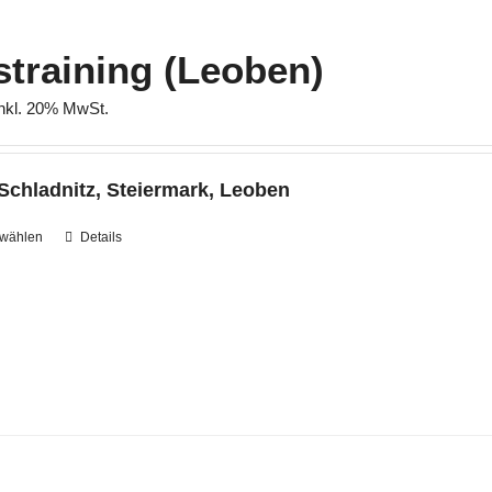
Optionen
können
straining (Leoben)
auf
der
inkl. 20% MwSt.
Produktseite
gewählt
werden
Schladnitz, Steiermark, Leoben
 wählen
Dieses
Details
Produkt
weist
mehrere
Varianten
auf.
Die
Optionen
können