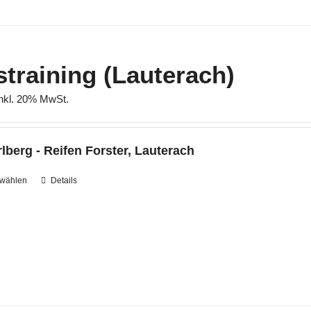
auf.
Die
Optionen
können
straining (Lauterach)
auf
inkl. 20% MwSt.
der
Produktseite
gewählt
lberg - Reifen Forster, Lauterach
werden
 wählen
Dieses
Details
Produkt
weist
mehrere
Varianten
auf.
Die