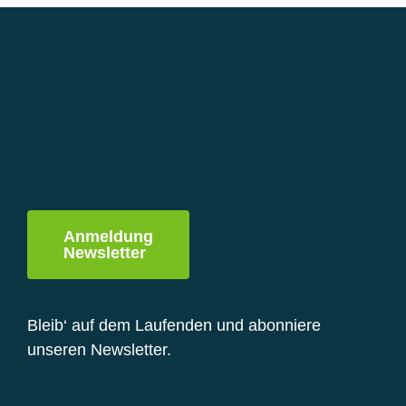
Varianten
auf.
Die
Optionen
können
auf
der
Produktseite
gewählt
werden
Anmeldung
Newsletter
Bleib‘ auf dem Laufenden und abonniere
unseren Newsletter.