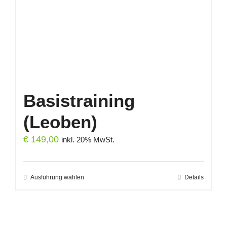
Produktseite
gewählt
werden
Basistraining
(Leoben)
€
149,00
inkl. 20% MwSt.
Ausführung wählen
Dieses
Details
Produkt
weist
mehrere