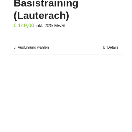
Basistraining
(Lauterach)
€
149,00
inkl. 20% MwSt.
Ausführung wählen
Dieses
Details
Produkt
weist
mehrere
Varianten
auf.
Die
Optionen
können
auf
der