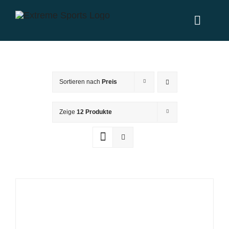
Zum
Inhalt
Toggl
springen
Naviga
Home
Sortieren nach
Preis
Leistungen
Zeige
12 Produkte
News
Über uns
Partner
Kontakt