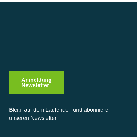
Varianten
auf.
Die
Optionen
können
auf
der
Produktseite
gewählt
werden
Anmeldung
Newsletter
Bleib‘ auf dem Laufenden und abonniere
unseren Newsletter.