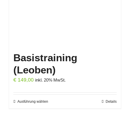
Produktseite
gewählt
werden
Basistraining
(Leoben)
€
149,00
inkl. 20% MwSt.
Ausführung wählen
Dieses
Details
Produkt
weist
mehrere