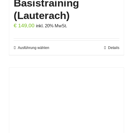
Basistraining
(Lauterach)
€
149,00
inkl. 20% MwSt.
Ausführung wählen
Dieses
Details
Produkt
weist
mehrere
Varianten
auf.
Die
Optionen
können
auf
der