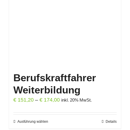
Berufskraftfahrer
Weiterbildung
Preisspanne:
€
151,20
–
€
174,00
inkl. 20% MwSt.
€ 151,20
bis
Ausführung wählen
Dieses
Details
€ 174,00