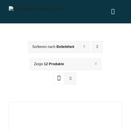
Zum
Inhalt
Toggl
springen
Naviga
Home
Sortieren nach
Beliebtheit
Leistungen
Zeige
12 Produkte
News
Über uns
Partner
Kontakt