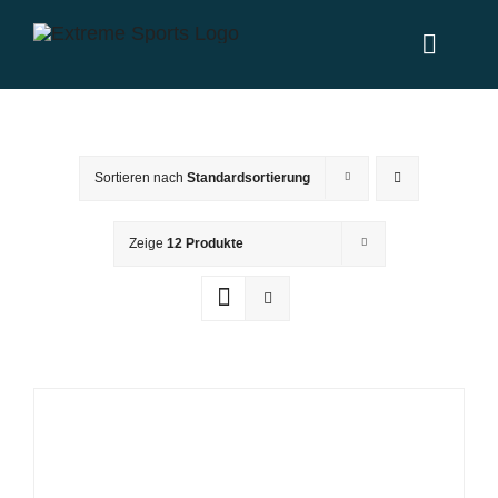
Zum
Inhalt
Toggl
springen
Naviga
Home
Sortieren nach
Standardsortierung
Leistungen
Zeige
12 Produkte
News
Über uns
Partner
Kontakt