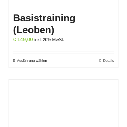
Basistraining
(Leoben)
€
149,00
inkl. 20% MwSt.
Ausführung wählen
Dieses
Details
Produkt
weist
mehrere
Varianten
auf.
Die
Optionen
können