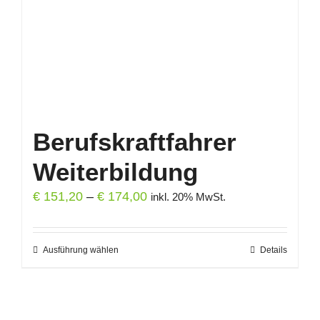
auf
der
Produktseite
gewählt
werden
Berufskraftfahrer
Weiterbildung
Preisspanne:
€
151,20
–
€
174,00
inkl. 20% MwSt.
€ 151,20
bis
Ausführung wählen
Dieses
Details
€ 174,00
Produkt
weist
mehrere