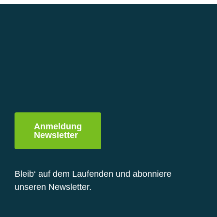
Varianten
auf.
Die
Optionen
können
auf
der
Produktseite
gewählt
werden
Anmeldung
Newsletter
Bleib‘ auf dem Laufenden und abonniere
unseren Newsletter.