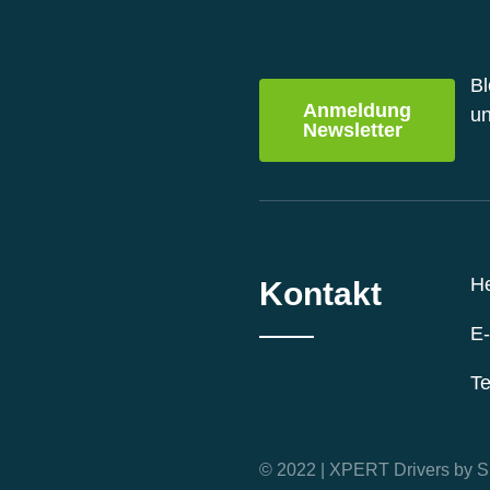
Produktseite
Produkts
gewählt
gewählt
werden
werden
Bl
Anmeldung
un
Newsletter
H
Kontakt
E-
Te
© 2022 | XPERT Drivers by S