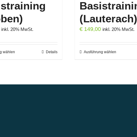
straining
Basistraini
oben)
(Lauterach
€
149,00
inkl. 20% MwSt.
inkl. 20% MwSt.
g wählen
Dieses
Details
Ausführung wählen
Dieses
Produkt
Produkt
weist
weist
mehrere
mehrere
Varianten
Variante
auf.
auf.
Die
Die
Optionen
Optione
können
können
auf
auf
der
der